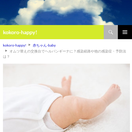
検
kokoro-happy!
索
コ
メインメ
ン
kokoro-happy!
赤ちゃん-baby
ニュー
テ
オムツ替えの交換台でヘルパンギーナに？感染経路や他の感染症・予防法
ン
は？
ツ
へ
ス
キ
ッ
プ