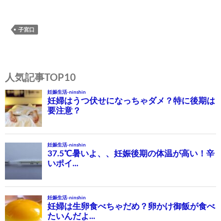
子宮口
投
稿
人気記事TOP10
ナ
ビ
ゲ
ー
シ
ョ
ン