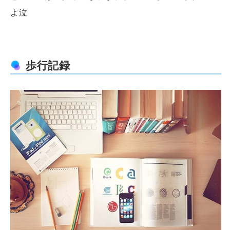
よ泣
歩行記録