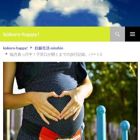
検
kokoro-happy!
索
コ
メインメ
ン
kokoro-happy!
妊娠生活-ninshin
ニュー
テ
臨月真っ只中！子宮口が開くまでの歩行記録。パート2
ン
ツ
へ
ス
キ
ッ
プ