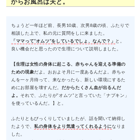
からお風呂は夫と。
ちょうど一年ほど前、長男10歳、次男8歳の頃、ふたりで
相談した上で、私の元に質問をしに来ました。
「ママって“オムツ”をしているでしょ、なんで？」
と。
良い機会だと思ったので生理について説明しました。
【生理は女性の身体に起こる、赤ちゃんを迎える準備の
ための現象
だよ。おおよそ月に一度あるんだよ。赤ちゃ
んを一ヶ月待って、来なかったら、新しい環境にするた
めにお部屋を壊すんだ。
だからたくさん血が出るんだ
よ。
それで、ふたりが“オムツ”と言っていた「ナプキン」
を使っているんだ。】と。
ふたりともびっくりしていましたが、話を聞いて納得し
たようで、
私の身体をより気遣ってくれるように
なりま
した。