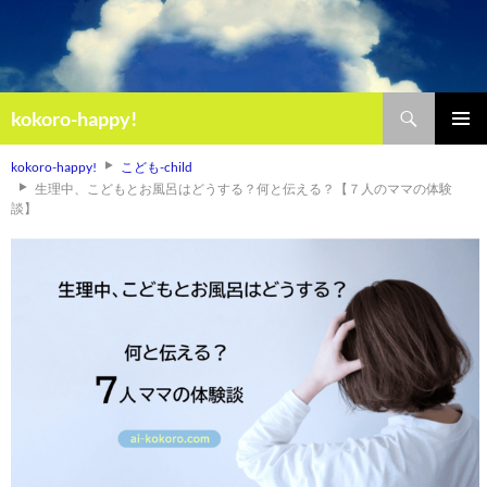
検
kokoro-happy!
索
コ
メインメ
ン
kokoro-happy!
こども-child
ニュー
テ
生理中、こどもとお風呂はどうする？何と伝える？【７人のママの体験
ン
談】
ツ
へ
ス
キ
ッ
プ