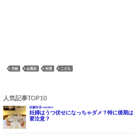
月経
お風呂
生理
こども
投
稿
人気記事TOP10
ナ
ビ
ゲ