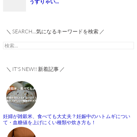
＼ SEARCH…気になるキーワードを検索 ／
検
索:
＼ IT'S NEW!! 新着記事 ／
妊婦が雑穀米、食べても大丈夫？妊娠中のハトムギについ
て・血糖値を上げにくい種類や炊き方も！