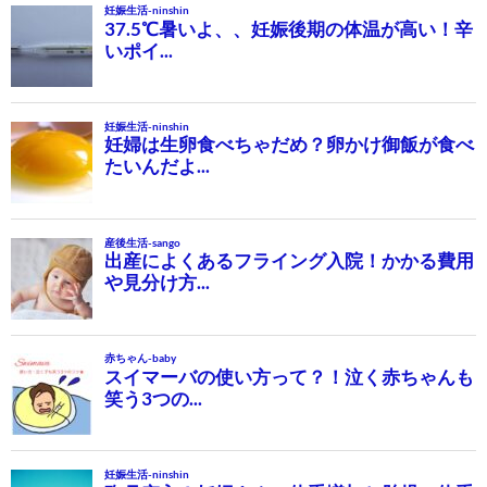
ー
シ
ョ
ン