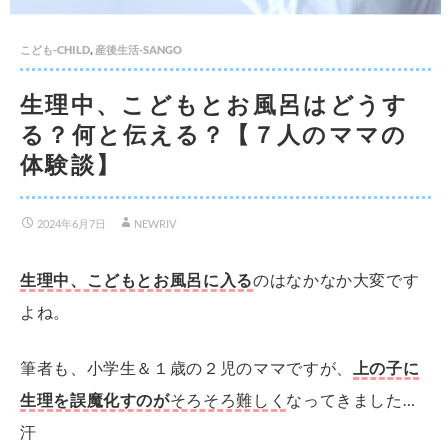
,
こども-CHILD
産後生活-SANGO
生理中、こどもとお風呂はどうす
る？何と伝える？【７人のママの
体験談】
2024年6月7日
NEWRIV
生理中、こどもとお風呂に入る
のはなかなか大変です
よね。
筆者も、小学生＆１歳の２児のママですが、
上の子に
生理を誤魔化すのが
そろそろ難しく
なってきました…
汗