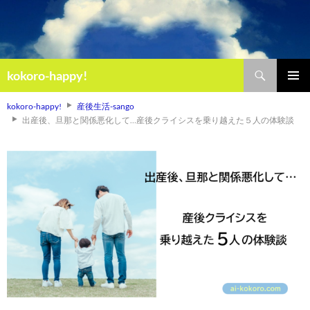
検
kokoro-happy!
索
コ
メインメ
ン
kokoro-happy!
産後生活-sango
ニュー
テ
出産後、旦那と関係悪化して…産後クライシスを乗り越えた５人の体験談
ン
ツ
へ
ス
キ
ッ
プ