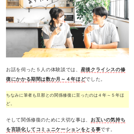
お話を伺った５人の体験談では、
産後クライシスの修
復にかかる期間は数か月～４年ほど
でした。
ちなみに筆者も旦那との関係修復に至ったのは４年～５年ほ
ど。
そして関係修復のために大切な事は、
お互いの気持ち
を言語化してコミュニケーションをとる事
です。