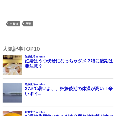
出産後
旦那
投
稿
人気記事TOP10
ナ
ビ
ゲ
ー
シ
ョ
ン