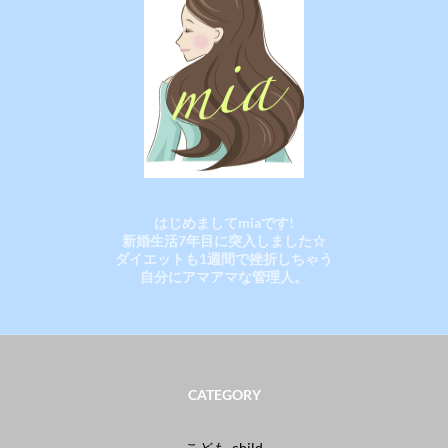
はじめましてmiaです!
新婚生活7年目に突入しました☆
ダイエットも1週間で挫折しちゃう
自分にアマアマな管理人。
CATEGORY
こども-child