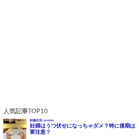
投
稿
人気記事TOP10
ナ
ビ