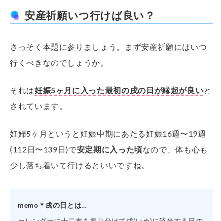
安産祈願いつ行けば良い？
さっそく本題に参りましょう。まず安産祈願にはいつ
行くべきなのでしょうか。
それは
妊娠5ヶ月に入った最初の戌の日が縁起が良い
と
されています。
妊婦5ヶ月というと妊娠中期にあたる妊娠16週〜19週
(112日〜139日)で
安定期に入った頃
なので、体も心も
少し落ち着いて行けるといいですね。
memo＊戌の日とは…
カレンダーに十二支を振り分けて戌(いぬ)に該当する日の