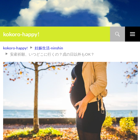
検
kokoro-happy!
索
コ
メインメ
ン
kokoro-happy!
妊娠生活-ninshin
ニュー
テ
安産祈願、いつどこに行くの？戌の日以外もOK？
ン
ツ
へ
ス
キ
ッ
プ