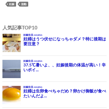
妊娠
胎動
投
稿
人気記事TOP10
ナ
ビ
ゲ
ー
シ
ョ
ン