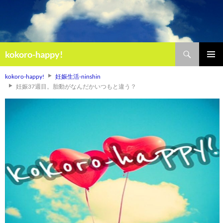
検
kokoro-happy!
索
コ
メインメ
ン
kokoro-happy!
妊娠生活-ninshin
ニュー
テ
妊娠37週目。胎動がなんだかいつもと違う？
ン
ツ
へ
ス
キ
ッ
プ