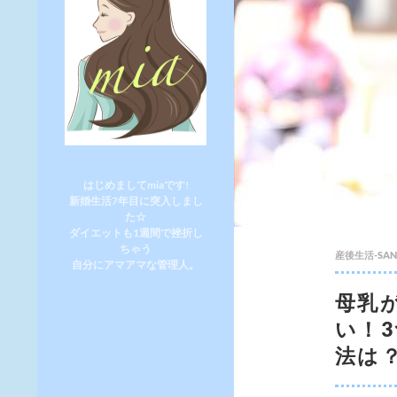
はじめましてmiaです!
新婚生活7年目に突入しまし
た☆
ダイエットも1週間で挫折し
ちゃう
産後生活-SAN
自分にアマアマな管理人。
母乳
い！
法は