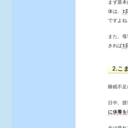
まず基本
体は、
1
ですよね
また、母
きれば
1
2.
睡眠不足
日中、授
に休養を
今は疲れ